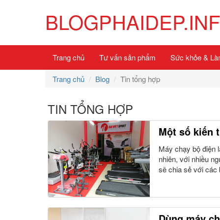
BLOGPHAIDEP.IN
Trang chủ
Tư vấn sản phẩm
Sức khỏe & Là
Trang chủ
Blog
Tin tổng hợp
TIN TỔNG HỢP
Một số kiến 
Máy chạy bộ điện là
nhiên, với nhiều ng
sẽ chia sẻ với các
Dùng máy ch