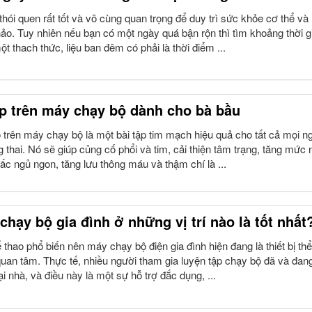
thói quen rất tốt và vô cùng quan trọng để duy trì sức khỏe cơ thể v
hảo. Tuy nhiên nếu bạn có một ngày quá bận rộn thì tìm khoảng thời g
ột thach thức, liệu ban đêm có phải là thời điểm ...
p trên máy chạy bộ dành cho bà bầu
 trên máy chạy bộ là một bài tập tim mạch hiệu quả cho tất cả mọi n
 thai. Nó sẽ giúp củng cố phổi và tim, cải thiện tâm trạng, tăng mức
ấc ngủ ngon, tăng lưu thông máu và thậm chí là ...
chạy bộ gia đình ở những vị trí nào là tốt nhất
thao phổ biến nên máy chạy bộ điện gia đình hiện đang là thiết bị thể
uan tâm. Thực tế, nhiều người tham gia luyện tập chạy bộ đã và đan
 nhà, và điều này là một sự hỗ trợ đắc dụng, ...