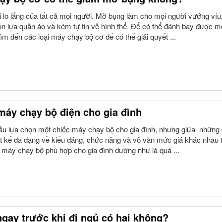
i lo lắng của tất cả mọi người. Mỡ bụng làm cho mọi người vướng víu
ọn lựa quần áo và kém tự tin về hình thể. Để có thể đánh bay được 
tìm đến các loại máy chạy bộ cơ để có thể giải quyết ...
áy chạy bộ điện cho gia đình
ầu lựa chọn một chiếc máy chạy bộ cho gia đình, nhưng giữa những
t kế đa dạng về kiểu dáng, chức năng và vô vàn mức giá khác nhau t
 máy chạy bộ phù hợp cho gia đình dường như là quá ...
ngay trước khi đi ngủ có hại không?