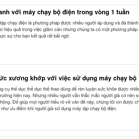
nh với máy chạy bộ điện trong vòng 1 tuần
ập chạy điện là phương pháp được nhiều người áp dụng và đã thành
 hiệu quả trong việc giảm cân nhưng chúng ta có một phương pháp 
hực sự cho bạn kết quả rất bất ngờ.
ức xương khớp với việc sử dụng máy chạy bộ
g cụ thể dục thể dục thể thao dùng để rèn luyện sức khỏe được nhiề
 trường hiện nay. Nhưng nhiều người vẫn thắc mắc người già có nên 
ông. Để giúp mọi người hiểu rõ về vấn đề này, chúng tôi xin được ch
g như ưu điểm khi người già sử dụng máy tập chạy bộ điện.