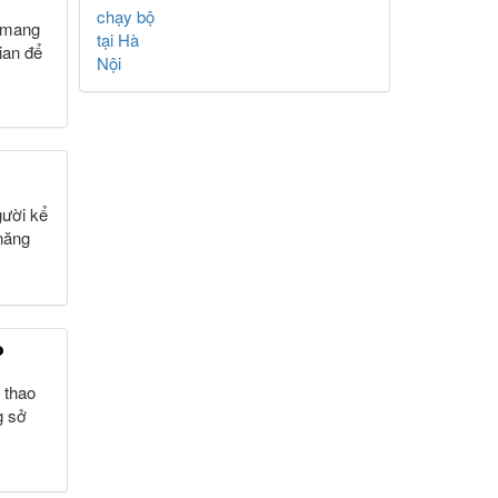
à mang
ian để
gười kể
 năng
?
 thao
g sở