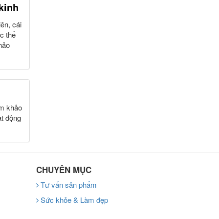
kinh
ên, cái
c thể
hảo
am khảo
ạt động
CHUYÊN MỤC
Tư vấn sản phẩm
Sức khỏe & Làm đẹp