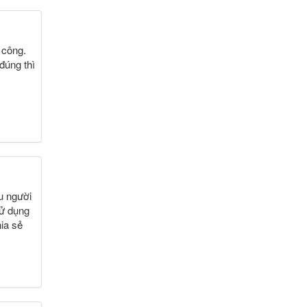
 công.
đúng thì
u người
sử dụng
ia sẻ