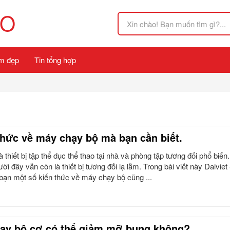
FO
m đẹp
Tin tổng hợp
thức về máy chạy bộ mà bạn cần biết.
 thiết bị tập thể dục thể thao tại nhà và phòng tập tương đối phổ biến
ười đây vẫn còn là thiết bị tương đối lạ lẫm. Trong bài viết này Daiviet
 bạn một số kiến thức về máy chạy bộ cũng ...
ạy bộ cơ có thể giảm mỡ bụng không?